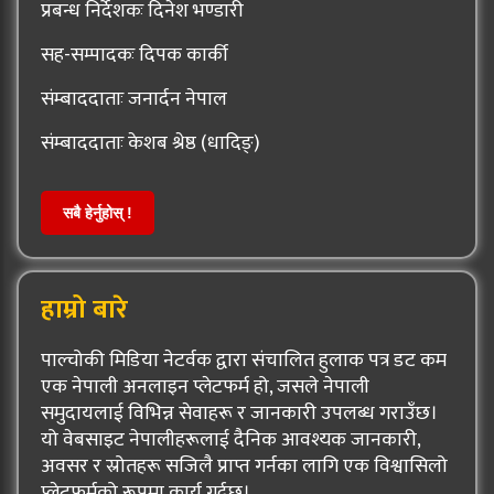
प्रबन्ध निर्देशकः दिनेश भण्डारी
सह-सम्पादकः दिपक कार्की
संम्बाददाताः जनार्दन नेपाल
संम्बाददाताः केशब श्रेष्ठ (धादिङ्)
सबै हेर्नुहोस् !
हाम्रो बारे
पाल्चोकी मिडिया नेटर्वक द्वारा संचालित हुलाक पत्र डट कम
एक नेपाली अनलाइन प्लेटफर्म हो, जसले नेपाली
समुदायलाई विभिन्न सेवाहरू र जानकारी उपलब्ध गराउँछ।
यो वेबसाइट नेपालीहरूलाई दैनिक आवश्यक जानकारी,
अवसर र स्रोतहरू सजिलै प्राप्त गर्नका लागि एक विश्वासिलो
प्लेटफर्मको रूपमा कार्य गर्दछ।