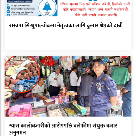
रास्वपा सिन्धुपाल्चोकमा नेतृत्वका लागि कुमार श्रेष्ठको दाबी
ग्यास कालोबजारीको आरोपपछि बलेफीमा संयुक्त बजार
अनुगमन