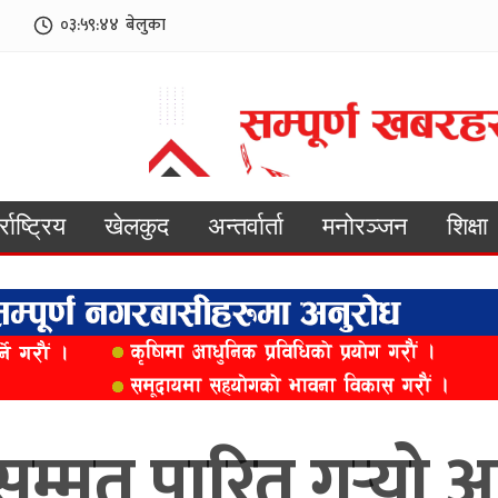
०३:५९:४६
बेलुका
्राष्ट्रिय
खेलकुद
अन्तर्वार्ता
मनोरञ्जन
शिक्षा
वसम्मत पारित गर्‍यो