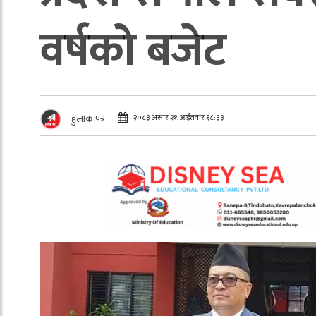
वर्षको बजेट
२०८३ असार २१, आईतवार १८:३३
हुलाक पत्र