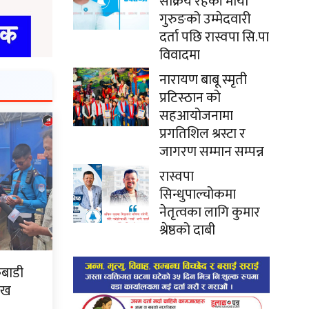
सक्रिय रहेकी माया
गुरुङको उम्मेदवारी
दर्ता पछि रास्वपा सि.पा
विवादमा
नारायण बाबू स्मृती
प्रटिस्ठान को
सहआयोजनामा
प्रगतिशिल श्रस्टा र
जागरण सम्मान सम्पन्न
रास्वपा
सिन्धुपाल्चोकमा
नेतृत्वका लागि कुमार
श्रेष्ठको दाबी
कबाडी
ःख