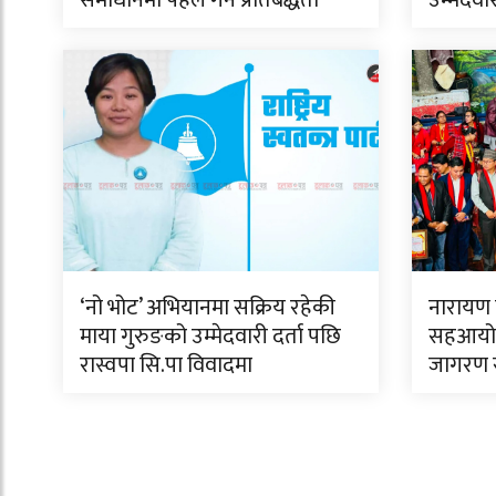
समाधानमा पहल गर्ने प्रतिबद्धता
उम्मेदवा
‘नो भोट’ अभियानमा सक्रिय रहेकी
नारायण ब
माया गुरुङको उम्मेदवारी दर्ता पछि
सहआयोजन
रास्वपा सि.पा विवादमा
जागरण सम