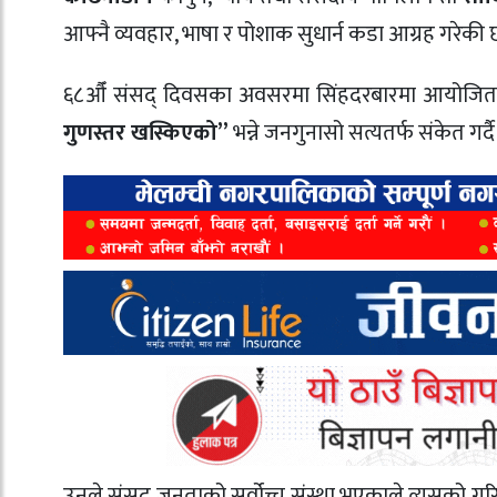
आफ्नै व्यवहार, भाषा र पोशाक सुधार्न कडा आग्रह गरेकी 
६८औँ संसद् दिवसका अवसरमा सिंहदरबारमा आयोजित कार्
गुणस्तर खस्किएको”
भन्ने जनगुनासो सत्यतर्फ संकेत गर्द
उनले संसद् जनताको सर्वोच्च संस्था भएकाले त्यसको गरिमा 