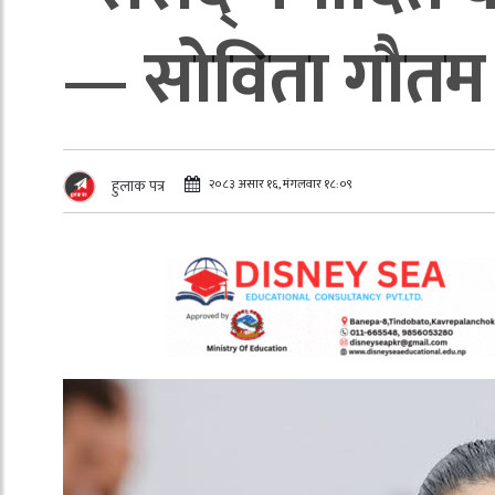
— सोविता गौतम
२०८३ असार १६, मंगलवार १८:०९
हुलाक पत्र