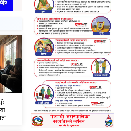
सँग
्या
्धता