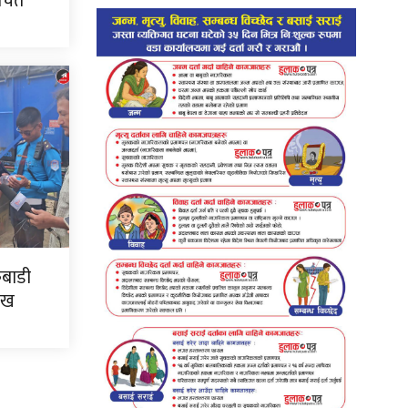
ाचित
कबाडी
ःख