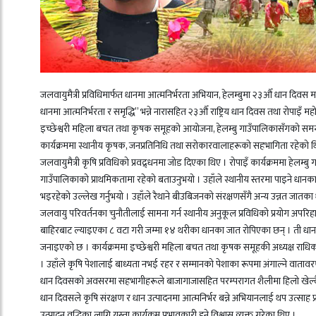
जलवायुमैत्री प्रविधिमार्फत धानमा आत्मनिर्भरता अभियान, हेलम्बुमा २३औँ धान दिवस म
धानमा आत्मनिर्भरता र समृद्धि” भन्ने नारासहित २३औँ राष्ट्रिय धान दिवस तथा रोपाइँ
इच्छेश्वरी महिला बचत तथा कृषक समूहको आयोजना, हेलम्बु गाउँपालिकासँगको समन्व
कार्यक्रममा स्थानीय कृषक, जनप्रतिनिधि तथा सरोकारवालाहरूको सहभागिता रहेको थिय
जलवायुमैत्री कृषि प्रविधिको प्रवद्र्धनमा जोड दिएका थिए । रोपाइँ कार्यक्रममा हेलम्ब
गाउँपालिकाको प्राथमिकतामा रहेको बताउनुभयो । उहाँले स्थानीय स्तरमा पाइने धानका 
भइरहेको उल्लेख गर्नुभयो । उहाँले रैथाने बीउबिजनको संरक्षणसँगै अन्य उन्नत जातका धा
जलवायु परिवर्तनका चुनौतीलाई सामना गर्न स्थानीय अनुकूल प्रविधिको प्रयोग अपरिह
बाहिरबाट ल्याइएका ८ वटा गरी जम्मा १४ थरीका धानका जात रोपिएका छन् । ती धानक
जनाइएको छ । कार्यक्रममा इच्छेश्वरी महिला बचत तथा कृषक समूहकी अध्यक्ष राधिका
। उहाँले कृषि पेशालाई बाध्यता नभई रहर र सम्मानको पेशाका रूपमा अंगाल्ने वातावरण र
धान दिवसको अवसरमा सहभागीहरूले बाजागाजासहित परम्परागत शैलीमा हिलो खेल्दै स
धान दिवसले कृषि संरक्षण र धान उत्पादनमा आत्मनिर्भर बन्ने अभियानलाई थप उत्साह प्
उत्पादन वृद्धिका लागि यस्ता कार्यक्रम प्रभावकारी हुने विश्वास व्यक्त गरेका थिए ।