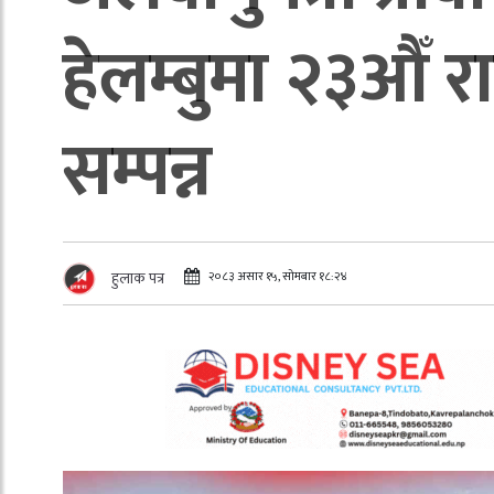
हेलम्बुमा २३औँ रा
सम्पन्न
२०८३ असार १५, सोमबार १८:२४
हुलाक पत्र