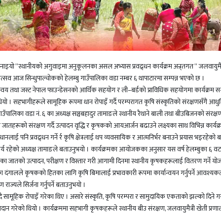
नाइयो “स्थानीयको अगुवाइमा अनुकूलनका असल अभ्यास प्रवद्र्धन कार्यक्रम अन्र्तगत “ जलवायुमैत्र
 महोत्सव आज सिन्धुपाल्चोकको हेलम्बु गाउँपालिका वडा नम्बर ६ थापाटारमा सम्पन्न भएको छ ।
य तथा जस्ट नेपाल फाउन्डेसनको आर्थिक सहयोग र ली–बर्डको प्राविधिक सहयोगमा कार्यक्रम सम्
ो । सहभागीहरूले सामूहिक रूपमा धान रोपाइँ गर्दै परम्परागत कृषि संस्कृतिको संरक्षणसँगै आध
ु गाउँपालिका वडा नं. ६ का अध्यक्ष सञ्चबहादुर तामाङले स्थानीय रैथाने बाली तथा बीउबिजनको संरक्षण 
जातहरूको संरक्षण गर्दै उत्पादन वृद्धि र कृषकको आयआर्जन बढाउने लक्ष्यका साथ विभिन्न कार्यक्
नलाई पनि प्रवद्र्धन गर्ने र्र कृषि क्षेत्रलाई थप व्यवसायिक र आत्मनिर्भर बनाउने प्रयास भइरहेको
ार्य रहेको अध्यक्ष तामाङले बताउनुभयो । कार्यक्रमका आयोजकका अनुसार यस वर्ष हेलम्बुका ६ वट
ा जातको उत्पादन, परीक्षण र विस्तार गरी आगामी दिनमा स्थानीय कृषकहरूलाई वितरण गर्ने योज
 दंगालले कृषकको हितका लागि कृषि बिमालाई प्रभावकारी रूपमा कार्यान्वयन गर्नुपर्ने आवश्यक
ाज्यले सिर्जना गर्नुपर्ने बताउनुभयो ।
ामूहिक रोपाइँ गरेका थिए । असारे संस्कृति, कृषि परम्परा र सामुदायिक एकताको झल्को दिने 
रदान गरेको थियो । कार्यक्रममा सहभागी कृषकहरूले स्थानीय बीउ संरक्षण, जलवायुमैत्री खेती प्रणा