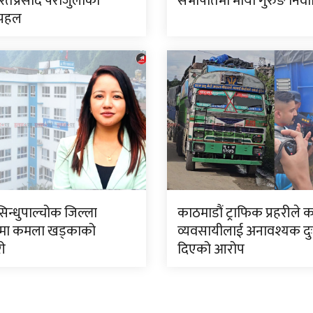
रतप्रसाद पराजुलीको
सभापतिमा माया गुरुङ निर्व
 पहल
सिन्धुपाल्चोक जिल्ला
काठमाडौं ट्राफिक प्रहरीले 
मा कमला खड्काको
व्यवसायीलाई अनावश्यक दु
री
दिएको आरोप