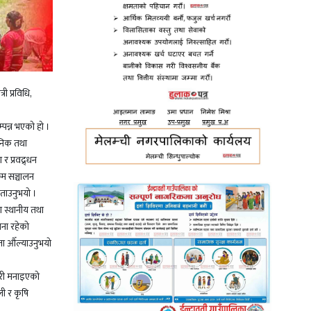
ी प्रविधि,
पन्न भएको हो ।
ुनिक तथा
र प्रवद्र्धन
रम सञ्चालन
 बताउनुभयो ।
ा स्थानीय तथा
ना रहेको
ता औँल्याउनुभयो
गरी मनाइएको
ली र कृषि