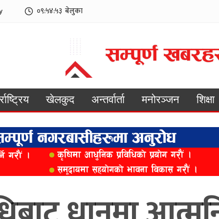
y
०९:५४:५५
बेलुका
्राष्ट्रिय
खेलकुद
अन्तर्वार्ता
मनोरञ्जन
शिक्षा
विधिबाट धानमा आत्मन