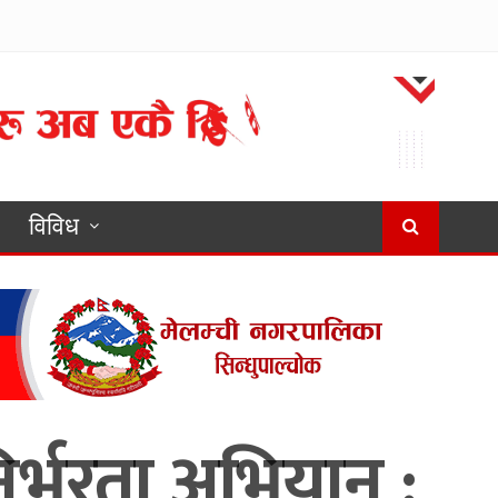
विविध
िर्भरता अभियान :