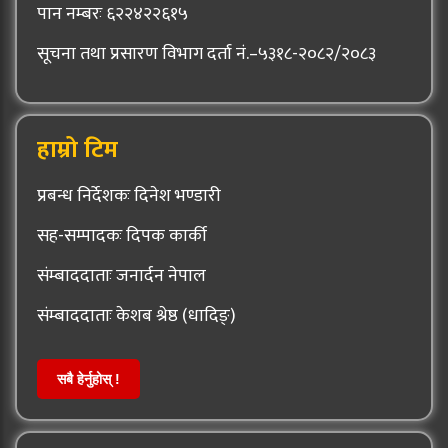
पान नम्बरः ६२२४२२६१५
सूचना तथा प्रसारण विभाग दर्ता नं.–५३१८-२०८२/२०८३
हाम्रो टिम
प्रबन्ध निर्देशकः दिनेश भण्डारी
सह-सम्पादकः दिपक कार्की
संम्बाददाताः जनार्दन नेपाल
संम्बाददाताः केशब श्रेष्ठ (धादिङ्)
सबै हेर्नुहोस् !