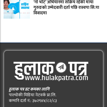
‘नो भोट’ अभियानमा सक्रिय रहेकी माया
गुरुङको उम्मेदवारी दर्ता पछि रास्वपा सि.पा
विवादमा
हुलाक पत्र डट कमका लागि
पाल्चोकी मिडिया नेटवर्क प्रा.लि.
कम्पनि दर्ता नं.: ३७२९४४/८२/८३