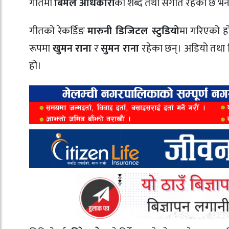
गीतमा
बिमल अधिकारी
को शब्द तथा संगीत रहेको छ भन
गीतको रेकर्डिङ
मारुनी डिजिटल स्टुडियो
मा गरिएको ह
रूपमा
खुमन राना
र
सुमन राना
रहेका छन्। अडियो तथा
हो।