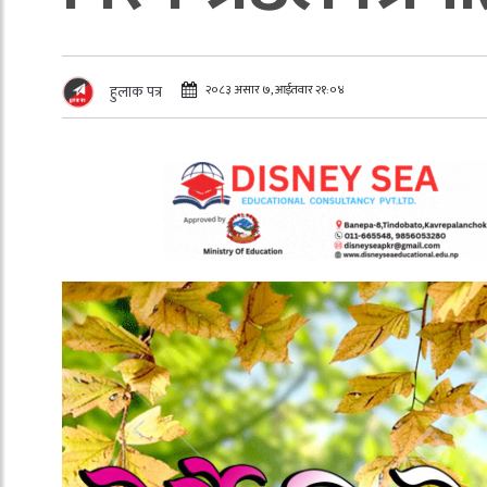
२०८३ असार ७, आईतवार २१:०४
हुलाक पत्र