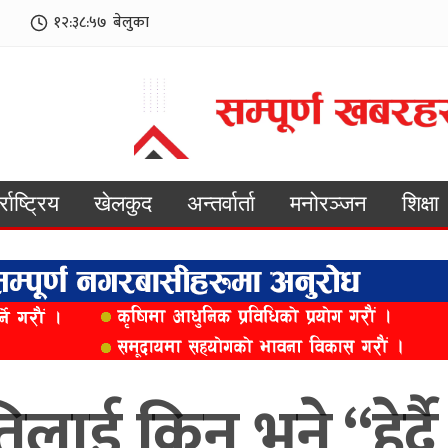
१२:३८:५९
बेलुका
्राष्ट्रिय
खेलकुद
अन्तर्वार्ता
मनोरञ्जन
शिक्षा
रिमतिलाई किन भने “हेर्