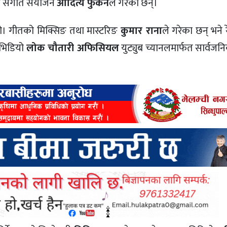
े संगीत संयोजन
आदित्य फुकन
ले गरेका छन्।
ो। गीतको मिक्सिङ तथा मास्टरिङ
कुमार राना
ले गरेका छन् भने र
 भिडियो
लोक चौतारी अफिसियल
युट्युब च्यानलमार्फत सार्वज