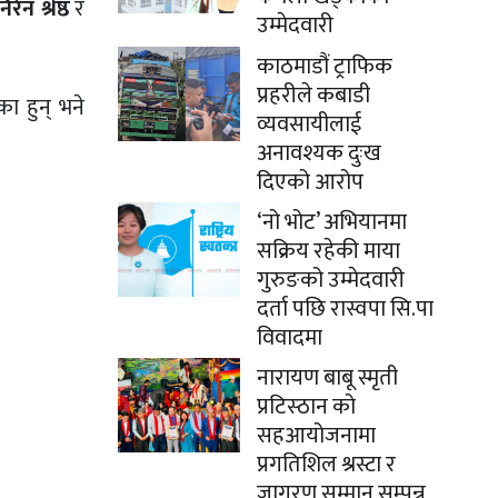
िरेन श्रेष्ठ
र
उम्मेदवारी
काठमाडौं ट्राफिक
प्रहरीले कबाडी
का हुन् भने
व्यवसायीलाई
अनावश्यक दुःख
दिएको आरोप
‘नो भोट’ अभियानमा
सक्रिय रहेकी माया
गुरुङको उम्मेदवारी
दर्ता पछि रास्वपा सि.पा
विवादमा
नारायण बाबू स्मृती
प्रटिस्ठान को
सहआयोजनामा
प्रगतिशिल श्रस्टा र
जागरण सम्मान सम्पन्न