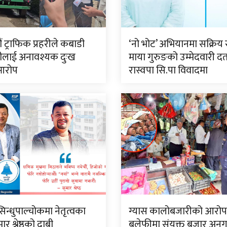
 ट्राफिक प्रहरीले कबाडी
‘नो भोट’ अभियानमा सक्रिय 
ीलाई अनावश्यक दुःख
माया गुरुङको उम्मेदवारी दर्
आरोप
रास्वपा सि.पा विवादमा
सिन्धुपाल्चोकमा नेतृत्वका
ग्यास कालोबजारीको आरो
र श्रेष्ठको दाबी
बलेफीमा संयुक्त बजार अनु