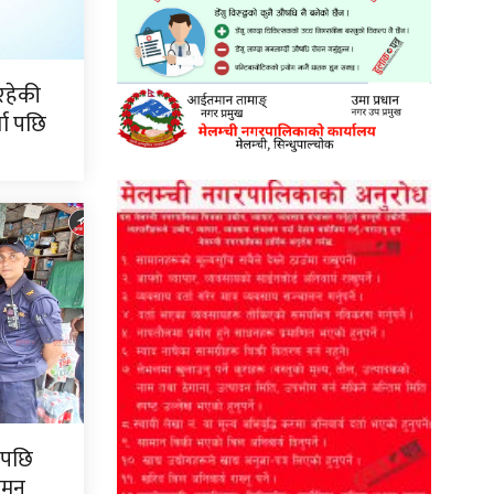
रहेकी
ता पछि
पपछि
गमन