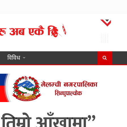
विविध
दै तिम्रो आँखामा”