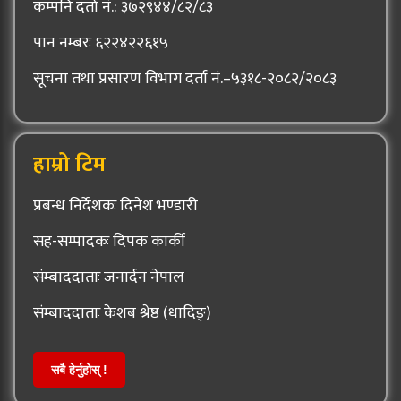
कम्पनि दर्ता नं.: ३७२९४४/८२/८३
पान नम्बरः ६२२४२२६१५
सूचना तथा प्रसारण विभाग दर्ता नं.–५३१८-२०८२/२०८३
हाम्रो टिम
प्रबन्ध निर्देशकः दिनेश भण्डारी
सह-सम्पादकः दिपक कार्की
संम्बाददाताः जनार्दन नेपाल
संम्बाददाताः केशब श्रेष्ठ (धादिङ्)
सबै हेर्नुहोस् !