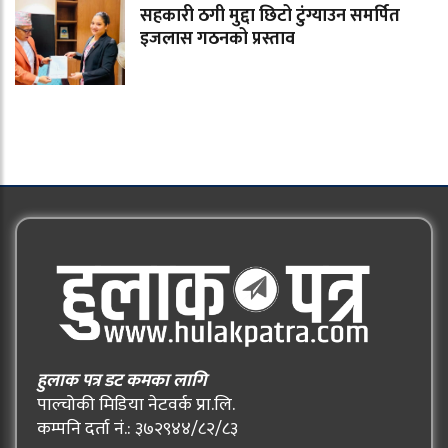
सहकारी ठगी मुद्दा छिटो टुंग्याउन समर्पित
इजलास गठनको प्रस्ताव
हुलाक पत्र डट कमका लागि
पाल्चोकी मिडिया नेटवर्क प्रा.लि.
कम्पनि दर्ता नं.: ३७२९४४/८२/८३