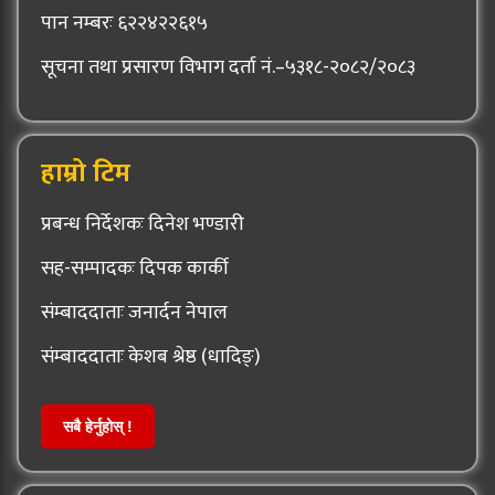
पान नम्बरः ६२२४२२६१५
सूचना तथा प्रसारण विभाग दर्ता नं.–५३१८-२०८२/२०८३
हाम्रो टिम
प्रबन्ध निर्देशकः दिनेश भण्डारी
सह-सम्पादकः दिपक कार्की
संम्बाददाताः जनार्दन नेपाल
संम्बाददाताः केशब श्रेष्ठ (धादिङ्)
सबै हेर्नुहोस् !