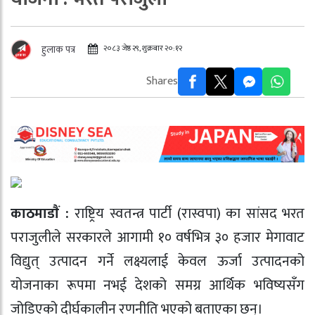
२०८३ जेष्ठ २९, शुक्रबार २०:१२
हुलाक पत्र
Shares
काठमाडाैं :
राष्ट्रिय स्वतन्त्र पार्टी (रास्वपा) का सांसद भरत
पराजुलीले सरकारले आगामी १० वर्षभित्र ३० हजार मेगावाट
विद्युत् उत्पादन गर्ने लक्ष्यलाई केवल ऊर्जा उत्पादनको
योजनाका रूपमा नभई देशको समग्र आर्थिक भविष्यसँग
जोडिएको दीर्घकालीन रणनीति भएको बताएका छन्।