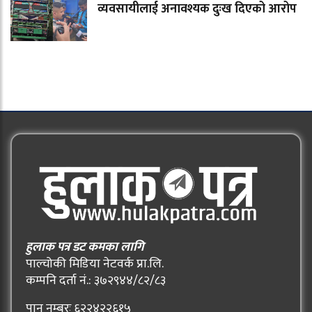
व्यवसायीलाई अनावश्यक दुःख दिएको आरोप
हुलाक पत्र डट कमका लागि
पाल्चोकी मिडिया नेटवर्क प्रा.लि.
कम्पनि दर्ता नं.: ३७२९४४/८२/८३
पान नम्बरः ६२२४२२६१५