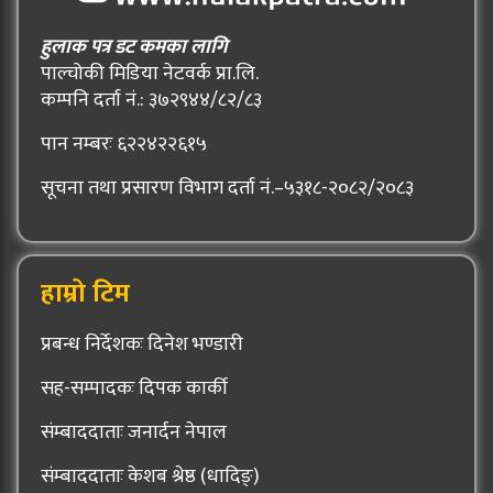
हुलाक पत्र डट कमका लागि
पाल्चोकी मिडिया नेटवर्क प्रा.लि.
कम्पनि दर्ता नं.: ३७२९४४/८२/८३
पान नम्बरः ६२२४२२६१५
सूचना तथा प्रसारण विभाग दर्ता नं.–५३१८-२०८२/२०८३
हाम्रो टिम
प्रबन्ध निर्देशकः दिनेश भण्डारी
सह-सम्पादकः दिपक कार्की
संम्बाददाताः जनार्दन नेपाल
संम्बाददाताः केशब श्रेष्ठ (धादिङ्)