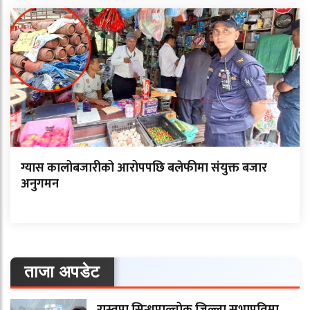
ग्यास कालोबजारीको आरोपपछि बलेफीमा संयुक्त बजार
अनुगमन
ताजा अपडेट
रास्वपा सिन्धुपाल्चोक जिल्ला सभापतिमा