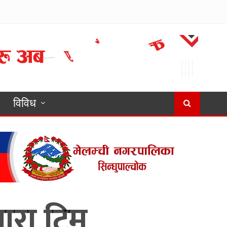
विविध
ारा टिम