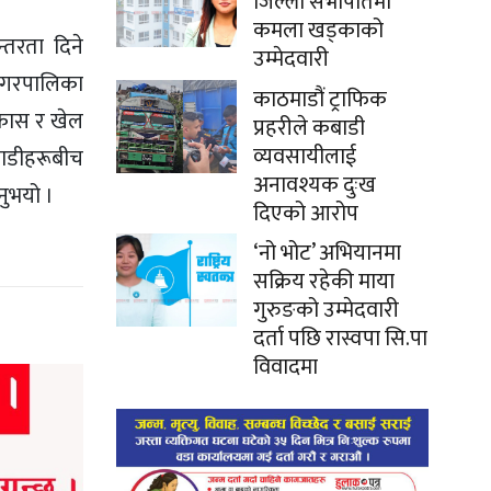
जिल्ला सभापतिमा
कमला खड्काको
्तरता दिने
उम्मेदवारी
ा नगरपालिका
काठमाडौं ट्राफिक
िकास र खेल
प्रहरीले कबाडी
व्यवसायीलाई
लाडीहरूबीच
अनावश्यक दुःख
नुभयो ।
दिएको आरोप
‘नो भोट’ अभियानमा
सक्रिय रहेकी माया
गुरुङको उम्मेदवारी
दर्ता पछि रास्वपा सि.पा
विवादमा