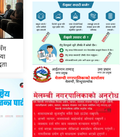
सँग
्या
्धता