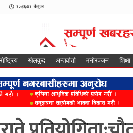
१०:३६:४३
बेलुका
्राष्ट्रिय
खेलकुद
अन्तर्वार्ता
मनोरञ्जन
शिक्षा
ाते प्रतियोगिता:चौत