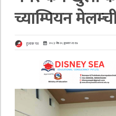
च्याम्पियन मेलम
२०८३ जेष्ठ २०, बुधबार २१:१७
हुलाक पत्र