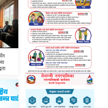
सँग
्या
्धता