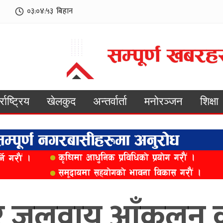
०३:०४:५५
बिहान
्राष्ट्रिय
खेलकुद
अन्तर्वार्ता
मनोरञ्जन
शिक्षा
न र जलवायु आँकलन क