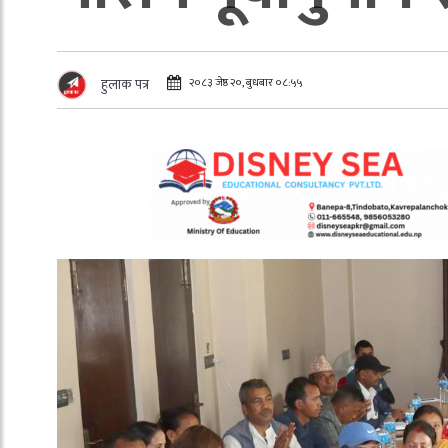
२०८३ जेष्ठ २०, बुधबार ०८:५५
हुलाक पत्र