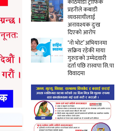
काठमाडौं ट्राफिक
प्रहरीले कबाडी
व्यवसायीलाई
अनावश्यक दुःख
दिएको आरोप
‘नो भोट’ अभियानमा
सक्रिय रहेकी माया
गुरुङको उम्मेदवारी
दर्ता पछि रास्वपा सि.पा
विवादमा