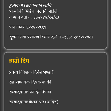
हुलाक पत्र डट कमका लागि
पाल्चोकी मिडिया नेटवर्क प्रा.लि.
कम्पनि दर्ता नं.: ३७२९४४/८२/८३
पान नम्बरः ६२२४२२६१५
सूचना तथा प्रसारण विभाग दर्ता नं.–५३१८-२०८२/२०८३
हाम्रो टिम
प्रबन्ध निर्देशकः दिनेश भण्डारी
सह-सम्पादकः दिपक कार्की
संम्बाददाताः जनार्दन नेपाल
संम्बाददाताः केशब श्रेष्ठ (धादिङ्)