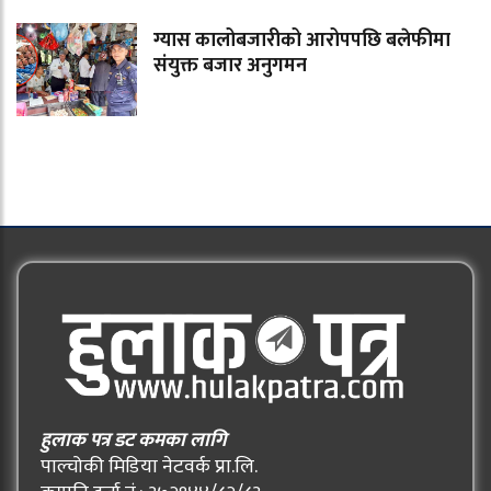
ग्यास कालोबजारीको आरोपपछि बलेफीमा
संयुक्त बजार अनुगमन
हुलाक पत्र डट कमका लागि
पाल्चोकी मिडिया नेटवर्क प्रा.लि.