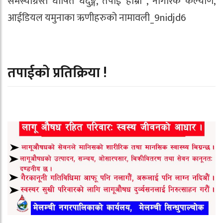
समस्याग्रस्त घोषित घेदुङ्ग, तपाई हाम्रो , नागरिक कल्याण,
आईडियल यमुनाका ऋणीहरुको नामावली_9nidjd6
तपाईको प्रतिक्रिया !