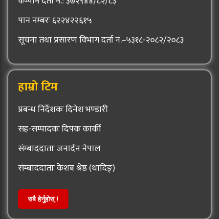
कम्पनि दर्ता नं.: ३७२९४४/८२/८३
पान नम्बरः ६२२४२२६१५
सूचना तथा प्रसारण विभाग दर्ता नं.–५३१८-२०८२/२०८३
हाम्रो टिम
प्रबन्ध निर्देशकः दिनेश भण्डारी
सह-सम्पादकः दिपक कार्की
संम्बाददाताः जनार्दन नेपाल
संम्बाददाताः केशब श्रेष्ठ (धादिङ्)
सबै हेर्नुहोस् !