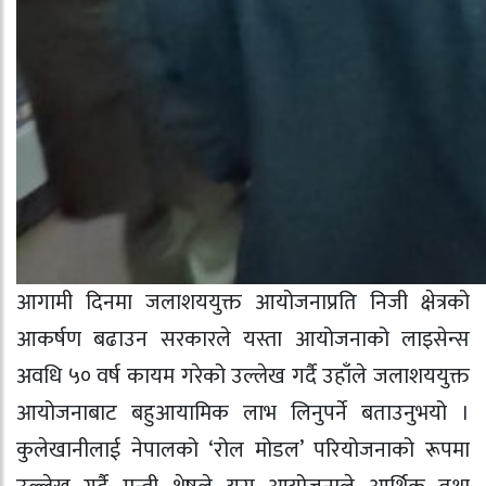
आगामी दिनमा जलाशययुक्त आयोजनाप्रति निजी क्षेत्रको
आकर्षण बढाउन सरकारले यस्ता आयोजनाको लाइसेन्स
अवधि ५० वर्ष कायम गरेको उल्लेख गर्दै उहाँले जलाशययुक्त
आयोजनाबाट बहुआयामिक लाभ लिनुपर्ने बताउनुभयो ।
कुलेखानीलाई नेपालको ‘रोल मोडल’ परियोजनाको रूपमा