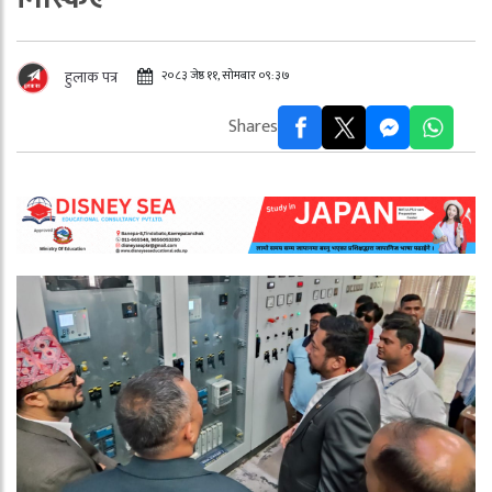
२०८३ जेष्ठ ११, सोमबार ०९:३७
हुलाक पत्र
Shares