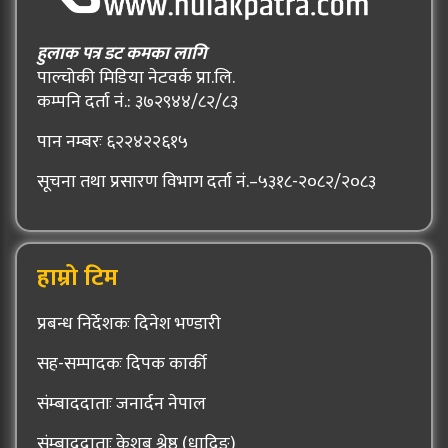
हुलाक पत्र डट कमका लागि
पाल्चोकी मिडिया नेटवर्क प्रा.लि.
कम्पनि दर्ता नं.: ३७२९४४/८२/८३
पान नम्बरः ६२२४२२६१५
सूचना तथा प्रसारण विभाग दर्ता नं.–५३१८-२०८२/२०८३
हाम्रो टिम
प्रबन्ध निर्देशकः दिनेश भण्डारी
सह-सम्पादकः दिपक कार्की
संम्बाददाताः जनार्दन नेपाल
संम्बाददाताः केशब श्रेष्ठ (धादिङ्)