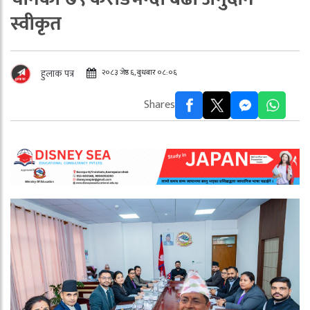
स्वीकृत
२०८३ जेष्ठ ६, बुधबार ०८:०६
हुलाक पत्र
Shares