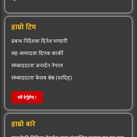
हाम्रो टिम
प्रबन्ध निर्देशकः दिनेश भण्डारी
सह-सम्पादकः दिपक कार्की
संम्बाददाताः जनार्दन नेपाल
संम्बाददाताः केशब श्रेष्ठ (धादिङ्)
सबै हेर्नुहोस् !
हाम्रो बारे