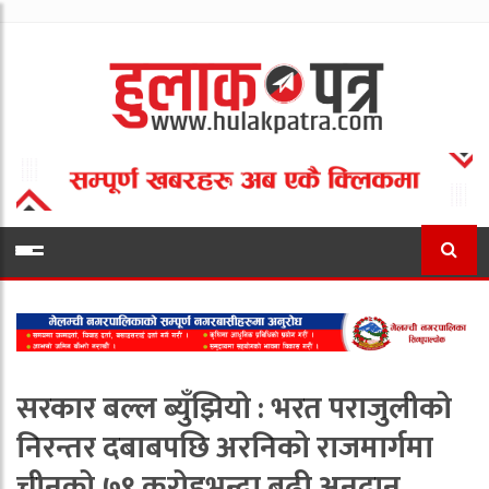
सरकार बल्ल ब्युँझियो : भरत पराजुलीको
निरन्तर दबाबपछि अरनिको राजमार्गमा
चीनको ७९ करोडभन्दा बढी अनुदान