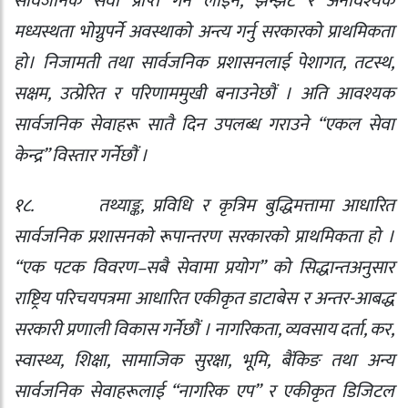
सार्वजनिक सेवा प्राप्त गर्न लाइन
,
झन्झट र अनावश्यक
मध्यस्थता भोग्नुपर्ने अवस्थाको अन्त्य गर्नु सरकारको प्राथमिकता
हो। निजामती तथा सार्वजनिक प्रशासनलाई पेशागत
,
तटस्थ
,
सक्षम
,
उत्प्रेरित र परिणाममुखी बनाउनेछौं । अति आवश्यक
सार्वजनिक सेवाहरू सातै दिन उपलब्ध गराउने “एकल सेवा
केन्द्र” विस्तार गर्नेछौं ।
१८.
तथ्याङ्क
,
प्रविधि र कृत्रिम बुद्धिमत्तामा आधारित
सार्वजनिक प्रशासनको रूपान्तरण सरकारको प्राथमिकता हो ।
“एक पटक विवरण–सबै सेवामा प्रयोग” को सिद्धान्तअनुसार
राष्ट्रिय परिचयपत्रमा आधारित एकीकृत डाटाबेस र अन्तर-आबद्ध
सरकारी प्रणाली विकास गर्नेछौं । नागरिकता
,
व्यवसाय दर्ता
,
कर
,
स्वास्थ्य
,
शिक्षा
,
सामाजिक सुरक्षा
,
भूमि
,
बैंकिङ तथा अन्य
सार्वजनिक सेवाहरूलाई “नागरिक एप” र एकीकृत डिजिटल