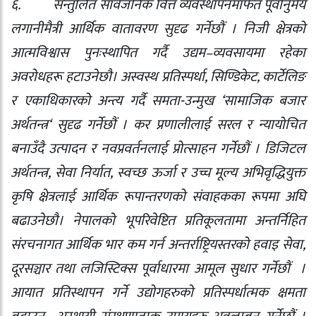
६.
सन्तुलित सार्वजनिक वित्त व्यवस्थापनमार्फत पूर्वानुमेय
लगानीमैत्री आर्थिक वातावरण सुदृढ गर्नेछौं । निजी क्षेत्रको
आत्मविश्वास पुनःस्थापित गर्दै उद्यम–व्यवसायमा रहेका
अवरोधहरू हटाउनेछौ। अस्वस्थ प्रतिस्पर्धा
,
सिण्डिकेट
,
कार्टेलिङ
र एकाधिकारको अन्त्य गर्दै समता-उन्मुख
‘
सामाजिक बजार
अर्थतन्त्र
‘
सुदृढ गर्नेछौं । कर प्रणालीलाई सरल र न्यायोचित
बनाउँदै उत्पादन र नवप्रवर्तनलाई प्रोत्साहन गर्नेछौं । डिजिटल
अर्थतन्त्र
,
सेवा निर्यात
,
स्वच्छ ऊर्जा र उच्च मूल्य अभिवृद्धियुक्त
कृषि क्षेत्रलाई आर्थिक रूपान्तरणको संवाहकका रूपमा अघि
बढाउनेछौ। नेपालको भूपरिवेष्टित प्रतिकूलतामा अन्तर्निहित
संरचनागत आर्थिक भार कम गर्न अन्तर्राष्ट्रियस्तरको हवाइ सेवा
,
दूरसञ्चार तथा लजिस्टिक्स पूर्वाधारमा आमूल सुधार गर्नेछौं
।
आयात प्रतिस्थापन गर्ने उद्योगहरुको प्रतिस्पर्धात्मक क्षमता