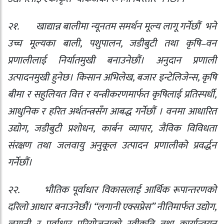
२१.
खाद्यान्न बालीमा न्यूनतम समर्थन मूल्य लागू गर्नेछौं
भने
उच्च मूल्यका बाली
,
पशुपालन
,
जडीबुटी तथा कृषि–वन
प्रणालीलाई निर्यातमुखी बनाउनेछौं। अनुदान प्रणाली
उत्पादनमुखी हुनेछ। किसान अभिलेख
,
बजार इन्टेलिजेन्स
,
कृषि
बीमा र सहुलियत वित्त र यन्त्रीकरणमार्फत कृषिलाई प्रतिस्पर्धी
,
आधुनिक र हरित अर्थतन्त्रसँग आबद्ध गर्नेछौं । वनमा आधारित
उद्योग
,
जडीबुटी प्रशोधन
,
कार्बन व्यापार
,
जैविक विविधता
संरक्षण तथा जलवायु अनुकूल उत्पादन प्रणालीको प्रवर्द्धन
गर्नेछौं।
२२.
भौतिक पूर्वाधार विकासलाई आर्थिक रूपान्तरणको
दरिलो आधार बनाउनेछौं। “लगानी एक्सप्रेस” नीतिमार्फत उद्योग
,
लगानी र पूर्वाधार परियोजनाको स्वीकृति तथा कार्यान्वयन