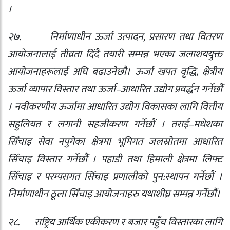
।
२७.
निर्माणाधीन ऊर्जा उत्पादन
,
प्रसारण तथा वितरण
आयोजनालाई तीव्रता दिंदै तयारी सम्पन्न भएका जलाशययुक्त
आयोजनाहरूलाई अघि बढाउनेछौ। ऊर्जा खपत वृद्धि
,
क्षेत्रीय
ऊर्जा व्यापार विस्तार तथा ऊर्जा–आधारित उद्योग प्रवर्द्धन गर्नेछौं
। नवीकरणीय ऊर्जामा आधारित उद्योग विकासका लागि वित्तीय
सहुलियत र लगानी सहजीकरण गर्नेछौं । तराई–मधेशका
सिँचाइ सेवा नपुगेका क्षेत्रमा भूमिगत जलस्रोतमा आधारित
सिँचाइ विस्तार गर्नेछौं । पहाडी तथा हिमाली क्षेत्रमा लिफ्ट
सिँचाइ र परम्परागत सिँचाइ प्रणालीको पुन:स्थापन गर्नेछौं ।
निर्माणाधीन ठूला सिँचाइ आयोजनाहरु यथाशीघ्र सम्पन्न गर्नेछौं।
२८.
राष्ट्रिय आर्थिक एकीकरण र बजार पहुँच विस्तारका लागि