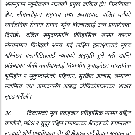
असन्तुलन न्यूनीकरण राज्यको प्रमुख दायित्व हो। पिछडिएका
क्षेत्र
,
सीमान्तीकृत समुदाय तथा अवसरबाट वञ्चित वर्गको
सार्वजनिक सेवामा समान पहुँच विस्तारलाई उच्च प्राथमिकता
दिनेछौ। दलित समुदायमाथि ऐतिहासिक रूपमा कायम
संरचनागत विभेदको अन्त्य गर्दै लक्षित हस्तक्षेपलाई सुदृढ
गरिनेछ। द्वन्द्वपीडितलाई न्यायको अनुभूति हुने गरी शान्ति
प्रक्रियाका बाँकी कार्यभारलाई निष्कर्षमा पुर्‍याइनेछ। वास्तविक
भूमिहीन र सुकुम्बासीको पहिचान
,
सुरक्षित आवास
,
जग्गाको
स्वामित्व तथा उत्पादनसँग आबद्ध जीविकोपार्जनका आधार
सुदृढ गर्नेछौं ।
३८.
विकासको मूल प्रवाहबाट ऐतिहासिक रूपमा वञ्चित
कर्णाली
,
मधेश र सुदूर पश्चिम लगायतका क्षेत्रहरूको रूपान्तरण
राज्यको शीर्ष प्राथमिकता हो। यी क्षेत्रहरूलाई केवल अनुदान वा