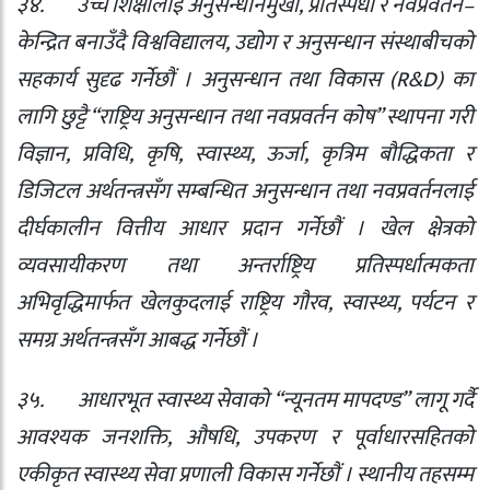
३४.
उच्च शिक्षालाई अनुसन्धानमुखी
,
प्रतिस्पर्धी र नवप्रवर्तन–
केन्द्रित बनाउँदै विश्वविद्यालय
,
उद्योग र अनुसन्धान संस्थाबीचको
सहकार्य सुदृढ गर्नेछौं । अनुसन्धान तथा विकास (
R&D)
का
लागि छुट्टै “राष्ट्रिय अनुसन्धान तथा नवप्रवर्तन कोष” स्थापना गरी
विज्ञान
,
प्रविधि
,
कृषि
,
स्वास्थ्य
,
ऊर्जा
,
कृत्रिम बौद्धिकता र
डिजिटल अर्थतन्त्रसँग सम्बन्धित अनुसन्धान तथा नवप्रवर्तनलाई
दीर्घकालीन वित्तीय आधार प्रदान गर्नेछौं । खेल क्षेत्रको
व्यवसायीकरण तथा अन्तर्राष्ट्रिय प्रतिस्पर्धात्मकता
अभिवृद्धिमार्फत खेलकुदलाई राष्ट्रिय गौरव
,
स्वास्थ्य
,
पर्यटन र
समग्र अर्थतन्त्रसँग आबद्ध गर्नेछौं ।
३५.
आधारभूत स्वास्थ्य सेवाको “न्यूनतम मापदण्ड” लागू गर्दै
आवश्यक जनशक्ति
,
औषधि
,
उपकरण र पूर्वाधारसहितको
एकीकृत स्वास्थ्य सेवा प्रणाली विकास गर्नेछौं । स्थानीय तहसम्म