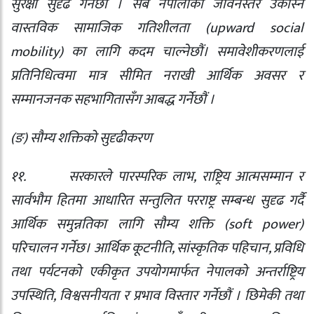
सुरक्षा सुदृढ गर्नेछौं । सबै नेपालीको जीवनस्तर उकास्ने
वास्तविक सामाजिक गतिशीलता (
upward social
mobility)
का लागि कदम चाल्नेछौं। समावेशीकरणलाई
प्रतिनिधित्वमा मात्र सीमित नराखी आर्थिक अवसर र
सम्मानजनक सहभागितासँग आबद्ध गर्नेछौं ।
(
ङ) सौम्य शक्तिको सुदृढीकरण
११.
सरकारले पारस्परिक लाभ
,
राष्ट्रिय आत्मसम्मान र
सार्वभौम हितमा आधारित सन्तुलित परराष्ट्र सम्बन्ध सुदृढ गर्दै
आर्थिक समुन्नतिका लागि सौम्य शक्ति (
soft power)
परिचालन गर्नेछ। आर्थिक कूटनीति
,
सांस्कृतिक पहिचान
,
प्रविधि
तथा पर्यटनको एकीकृत उपयोगमार्फत नेपालको अन्तर्राष्ट्रिय
उपस्थिति
,
विश्वसनीयता र प्रभाव विस्तार गर्नेछौं । छिमेकी तथा