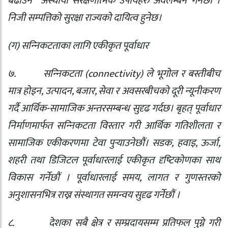
बढाउन
अस्थायी संरक्षणात्मक उपायहरु अवलम्बन गर्नेछौं ।
निजी सम्पत्तिको सुरक्षा राज्यको दायित्व हुनेछ।
(
ग) सन्‍निकटताका लागि एकीकृत पूर्वाधार
७.
सन्‍निकटता (
connectivity)
ले भूगोल र बस्तीबीच
मात्र होइन
,
उत्पादन
,
बजार
,
सेवा र अवसरबीचको दूरी न्यूनीकरण
गर्दै आर्थिक-सामाजिक अन्तरसम्बन्ध सुदृढ गर्दछ। बृहत् पूर्वाधार
निर्माणमार्फत सन्‍निकटता विस्तार गरी आर्थिक गतिशीलता र
सामाजिक एकीकरणमा टेवा पुर्‍याउनेछौं। सडक
,
हवाइ
,
ऊर्जा
,
शहरी तथा डिजिटल पूर्वाधारलाई एकीकृत दृष्‍टिकोणका साथ
विकास गर्नेछौं । पूर्वाधारलाई समय
,
लागत र गुणस्तरको
अनुशासनभित्र राख्न संस्थागत समन्वय सुदृढ गर्नेछौं ।
८.
देशका सबै क्षेत्र र सम्प्रदायसम्म प्रतिफल पुग्ने गरी