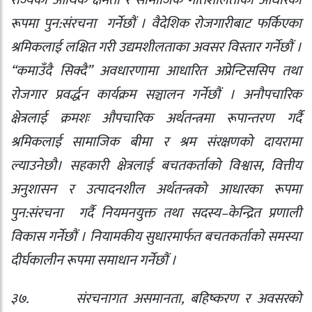
राज्यको आर्थिक क्षमता र सामाजिक गतिशीलताको आधारका
रूपमा पुन:संरचना
गर्नेछौं । वैदेशिक रोजगारीबाट फर्किएका
श्रमिकलाई लक्षित गरी उद्यमशीलताका अवसर विस्तार गर्नेछौं ।
“कमाउँदै सिक्दै” अवधारणामा आधारित अप्रेन्टिससिप तथा
रोजगार प्रवर्द्धन कार्यक्रम सञ्चालन गर्नेछौं । अनौपचारिक
क्षेत्रलाई क्रमशः औपचारिक अर्थतन्त्रमा रूपान्तरण गर्दै
श्रमिकलाई सामाजिक बीमा र श्रम संरक्षणको दायरामा
ल्याउनेछौ। सहकारी क्षेत्रलाई बचतकर्ताको विश्वास
,
वित्तीय
अनुशासन र उत्पादनशील अर्थतन्त्रको आधारका रूपमा
पुन:संरचना
गर्दै नियमनयुक्त तथा सदस्य–केन्द्रित प्रणाली
विकास गर्नेछौं । नियामकीय सुधारमार्फत बचतकर्ताको समस्या
दीर्घकालीन रूपमा समाधान गर्नेछौं ।
३७.
संरचनागत असमानता
,
बहिष्करण र अवसरको