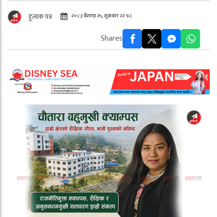
२०८३ बैशाख २५, शुक्रबार २२:४८
हुलाक पत्र
Shares