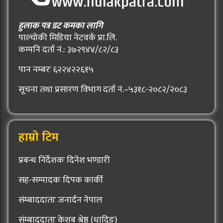
हुलाक पत्र डट कमका लागि
पाल्चोकी मिडिया नेटवर्क प्रा.लि.
कम्पनि दर्ता नं.: ३७२९४४/८२/८३
पान नम्बरः ६२२४२२६१५
सूचना तथा प्रसारण विभाग दर्ता नं.–५३१८-२०८२/२०८३
हाम्रो टिम
प्रबन्ध निर्देशकः दिनेश भण्डारी
सह-सम्पादकः दिपक कार्की
संम्बाददाताः जनार्दन नेपाल
संम्बाददाताः केशब श्रेष्ठ (धादिङ्)