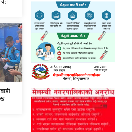
ाचित
कबाडी
ःख