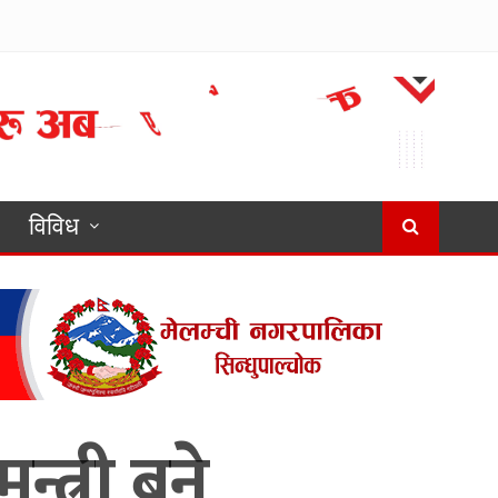
विविध
्त्री बने