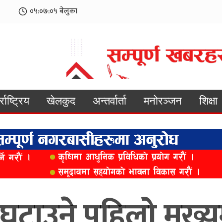
०५:०७:०७
बेलुका
्राष्ट्रिय
खेलकुद
अन्तर्वार्ता
मनोरञ्जन
शिक्षा
 घटाउने पहिलो मुख्यमन