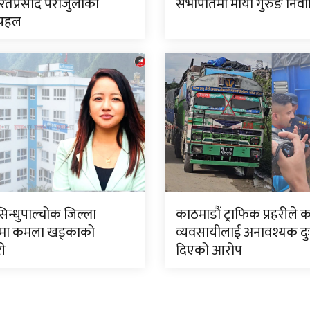
रतप्रसाद पराजुलीको
सभापतिमा माया गुरुङ निर्व
 पहल
सिन्धुपाल्चोक जिल्ला
काठमाडौं ट्राफिक प्रहरीले 
मा कमला खड्काको
व्यवसायीलाई अनावश्यक दु
री
दिएको आरोप