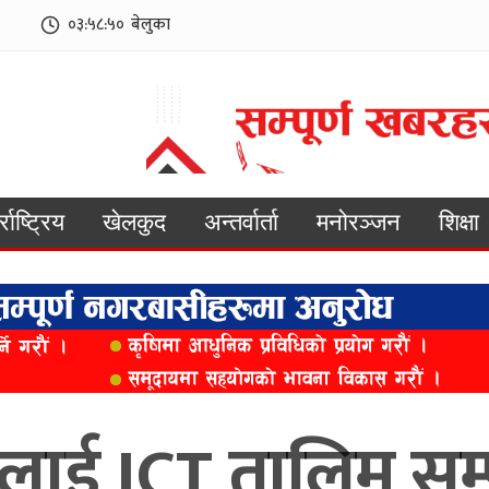
०३:५८:५२
बेलुका
्राष्ट्रिय
खेलकुद
अन्तर्वार्ता
मनोरञ्जन
शिक्षा
लाई ICT तालिम सम्पन