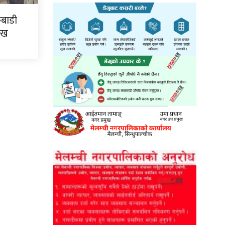
कबाडी
ःख