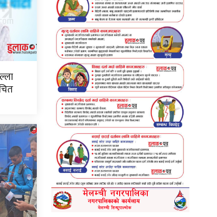
ल्ला
ाचित