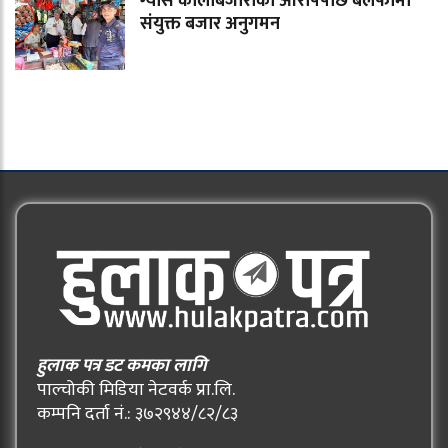
ग्यास कालोबजारीको आरोपपछि बलेफीमा
संयुक्त बजार अनुगमन
हुलाक पत्र डट कमका लागि
पाल्चोकी मिडिया नेटवर्क प्रा.लि.
कम्पनि दर्ता नं.: ३७२९४४/८२/८३