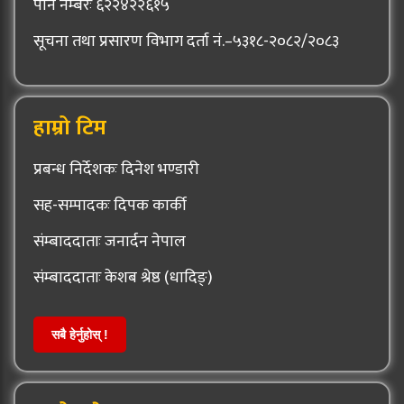
पान नम्बरः ६२२४२२६१५
सूचना तथा प्रसारण विभाग दर्ता नं.–५३१८-२०८२/२०८३
हाम्रो टिम
प्रबन्ध निर्देशकः दिनेश भण्डारी
सह-सम्पादकः दिपक कार्की
संम्बाददाताः जनार्दन नेपाल
संम्बाददाताः केशब श्रेष्ठ (धादिङ्)
सबै हेर्नुहोस् !