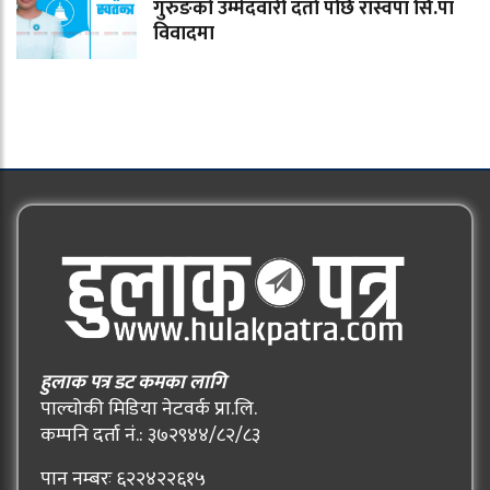
गुरुङको उम्मेदवारी दर्ता पछि रास्वपा सि.पा
विवादमा
हुलाक पत्र डट कमका लागि
पाल्चोकी मिडिया नेटवर्क प्रा.लि.
कम्पनि दर्ता नं.: ३७२९४४/८२/८३
पान नम्बरः ६२२४२२६१५