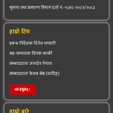
सूचना तथा प्रसारण विभाग दर्ता नं.–५३१८-२०८२/२०८३
हाम्रो टिम
प्रबन्ध निर्देशकः दिनेश भण्डारी
सह-सम्पादकः दिपक कार्की
संम्बाददाताः जनार्दन नेपाल
संम्बाददाताः केशब श्रेष्ठ (धादिङ्)
सबै हेर्नुहोस् !
हाम्रो बारे