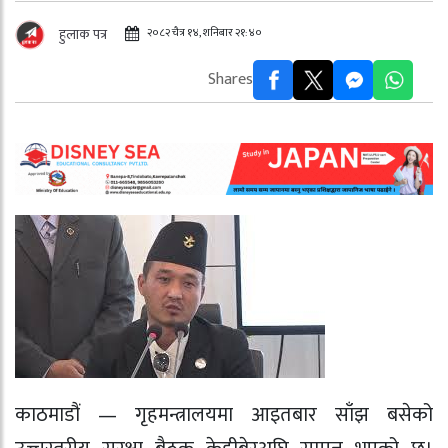
२०८२ चैत्र १४, शनिबार २१:४०
हुलाक पत्र
Shares
काठमाडौं — गृहमन्त्रालयमा आइतबार साँझ बसेको