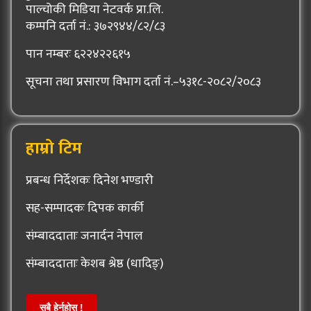
पाल्चोकी मिडिया नेटवर्क प्रा.लि.
कम्पनि दर्ता नं.: ३७२९४४/८२/८३
पान नम्बरः ६२२४२२६१५
सूचना तथा प्रसारण विभाग दर्ता नं.–५३१८-२०८२/२०८३
हाम्रो टिम
प्रबन्ध निर्देशकः दिनेश भण्डारी
सह-सम्पादकः दिपक कार्की
संम्बाददाताः जनार्दन नेपाल
संम्बाददाताः केशब श्रेष्ठ (धादिङ्)
सबै हेर्नुहोस् !