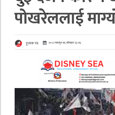
पोखरेललाई माग्य
२०८२ फाल्गुन ११, सोमबार २३:१६
हुलाक पत्र