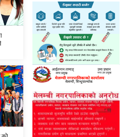
ा
ो
न को