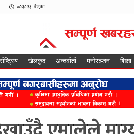
०८:३८:१५
बेलुका
्राष्ट्रिय
खेलकुद
अन्तर्वार्ता
मनोरञ्जन
शिक्षा
खाउँदै एमालेले माग्य