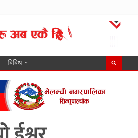
विविध
ो ईश्वर