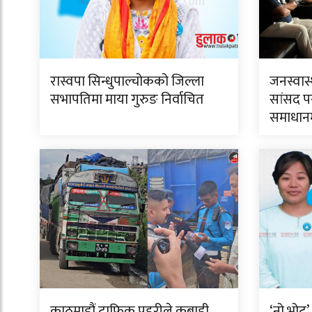
रास्वपा सिन्धुपाल्चोकको जिल्ला
जनस्वास्
सभापतिमा माया गुरुङ निर्वाचित
सांसद प
समाधानमा
काठमाडौं ट्राफिक प्रहरीले कबाडी
‘नो भोट