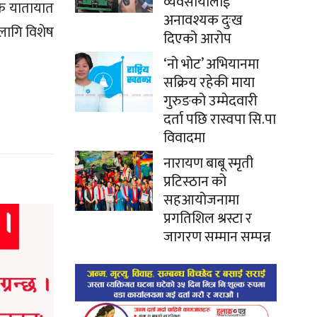
व्यवसायीलाई
िक यातायात
अनावश्यक दुःख
लागि विशेष
दिएको आरोप
‘नो भोट’ अभियानमा
सक्रिय रहेकी माया
गुरुङको उम्मेदवारी
दर्ता पछि रास्वपा सि.पा
विवादमा
नारायण बाबू स्मृती
प्रटिस्ठान को
सहआयोजनामा
प्रगतिशिल श्रस्टा र
जागरण सम्मान सम्पन्न