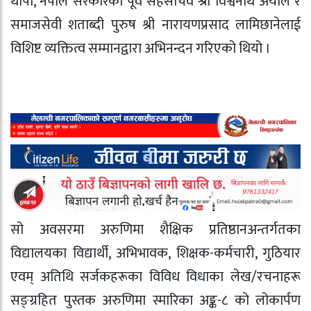
थापा, नेपाल सरकारका पूर्व सहसचिव श्री विश्वनाथ अर्याल र
समाजसेवी शताब्दी पुरुष श्री नारायणप्रसाद लामिछानेलाई
विशिष्ट व्यक्तित्व सम्मानद्वारा अभिनन्दन गरिएको थियो ।
सो अवसरमा अरुणिमा शैक्षिक प्रतिष्ठानअन्तर्गतका
विद्यालयका विद्यार्थी, अभिभावक, शिक्षक-कर्मचारी, गुठियार
एवम् अतिथि सर्जकहरूका विविध विधाका लेख/रचनाहरू
सङ्ग्रहित पुस्तक अरुणिमा स्मारिका अङ्क-८ को लोकार्पण