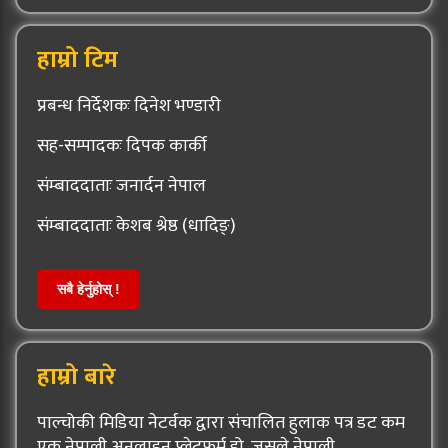
हाम्रो टिम
प्रबन्ध निर्देशकः दिनेश भण्डारी
सह-सम्पादकः दिपक कार्की
संम्बाददाताः जनार्दन नेपाल
संम्बाददाताः केशब श्रेष्ठ (धादिङ्)
सबै हेर्नुहोस् !
हाम्रो बारे
पाल्चोकी मिडिया नेटर्वक द्वारा संचालित हुलाक पत्र डट कम
एक नेपाली अनलाइन प्लेटफर्म हो, जसले नेपाली