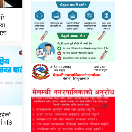
सँग
्या
्धता
रहेकी
ता पछि