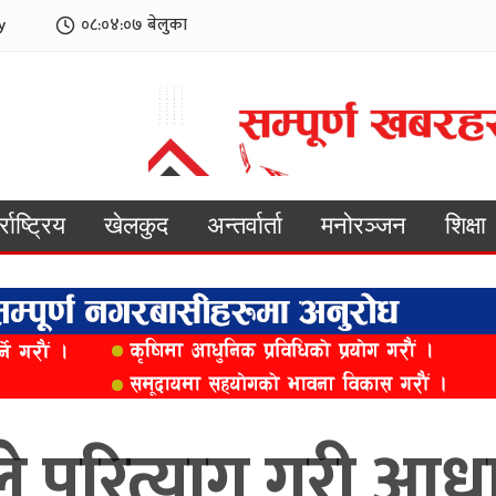
y
०८:०४:०९
बेलुका
्राष्ट्रिय
खेलकुद
अन्तर्वार्ता
मनोरञ्जन
शिक्षा
ले परित्याग गरी आधा