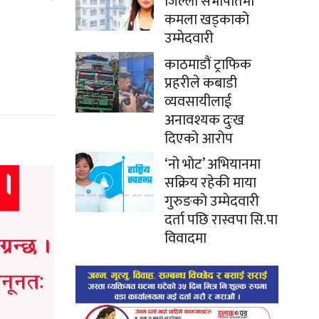
जिल्ला सभापतिमा
कमला खड्काको
उम्मेदवारी
काठमाडौं ट्राफिक
प्रहरीले कबाडी
व्यवसायीलाई
अनावश्यक दुःख
दिएको आरोप
‘नो भोट’ अभियानमा
सक्रिय रहेकी माया
गुरुङको उम्मेदवारी
दर्ता पछि रास्वपा सि.पा
विवादमा