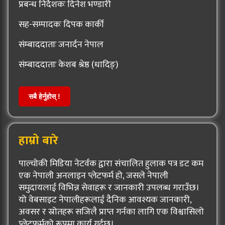
प्रबन्ध निर्देशकः दिनेश भण्डारी
सह-सम्पादकः दिपक कार्की
संम्बाददाताः जनार्दन नेपाल
संम्बाददाताः केशब श्रेष्ठ (धादिङ्)
सबै हेर्नुहोस् !
हाम्रो बारे
पाल्चोकी मिडिया नेटर्वक द्वारा संचालित हुलाक पत्र डट कम
एक नेपाली अनलाइन प्लेटफर्म हो, जसले नेपाली
समुदायलाई विभिन्न सेवाहरू र जानकारी उपलब्ध गराउँछ।
यो वेबसाइट नेपालीहरूलाई दैनिक आवश्यक जानकारी,
अवसर र स्रोतहरू सजिलै प्राप्त गर्नका लागि एक विश्वासिलो
प्लेटफर्मको रूपमा कार्य गर्दछ।