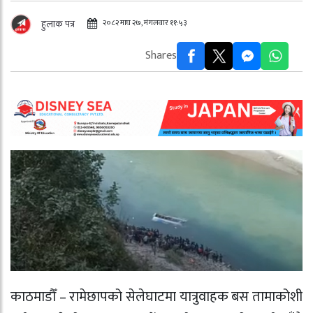
२०८२ माघ २७, मंगलवार ११:५३
हुलाक पत्र
Shares
काठमाडौँ – रामेछापको सेलेघाटमा यात्रुवाहक बस तामाकोशी