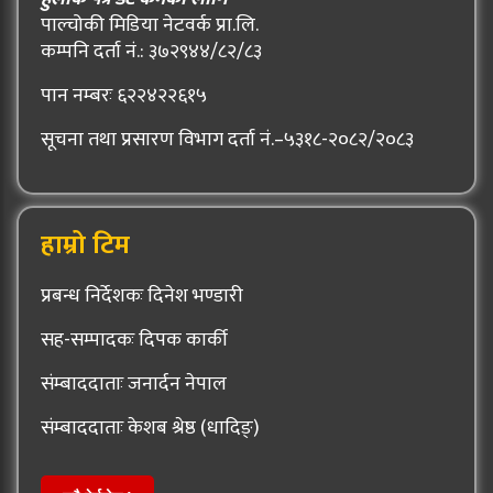
पाल्चोकी मिडिया नेटवर्क प्रा.लि.
कम्पनि दर्ता नं.: ३७२९४४/८२/८३
पान नम्बरः ६२२४२२६१५
सूचना तथा प्रसारण विभाग दर्ता नं.–५३१८-२०८२/२०८३
हाम्रो टिम
प्रबन्ध निर्देशकः दिनेश भण्डारी
सह-सम्पादकः दिपक कार्की
संम्बाददाताः जनार्दन नेपाल
संम्बाददाताः केशब श्रेष्ठ (धादिङ्)