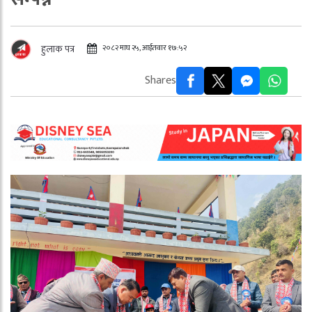
२०८२ माघ २५, आईतवार १७:५२
हुलाक पत्र
Shares