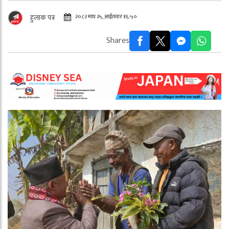
२०८२ माघ २५, आईतवार १६:५०
हुलाक पत्र
Shares