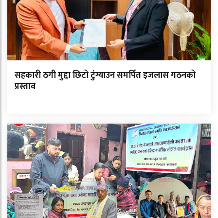
सहकारी ठगी मुद्दा छिटो टुंग्याउन समर्पित इजलास गठनको
प्रस्ताव