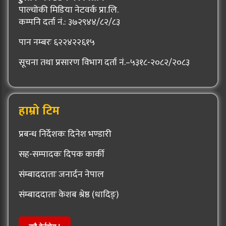
पाल्चोकी मिडिया नेटवर्क प्रा.लि.
कम्पनि दर्ता नं.: ३७२९४४/८२/८३
पान नम्बरः ६२२४२२६१५
सूचना तथा प्रसारण विभाग दर्ता नं.–५३१८-२०८२/२०८३
हाम्रो टिम
प्रबन्ध निर्देशकः दिनेश भण्डारी
सह-सम्पादकः दिपक कार्की
संम्बाददाताः जनार्दन नेपाल
संम्बाददाताः केशब श्रेष्ठ (धादिङ्)