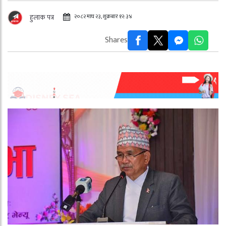
२०८२ माघ २३, शुक्रबार १२:३४
हुलाक पत्र
Shares