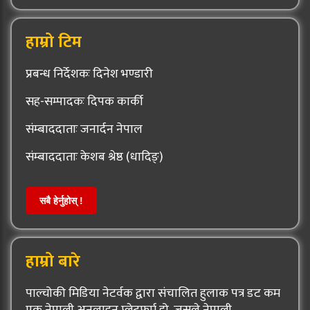
हाम्रो टिम
प्रबन्ध निर्देशकः दिनेश भण्डारी
सह-सम्पादकः दिपक कार्की
संम्बाददाताः जनार्दन नेपाल
संम्बाददाताः केशब श्रेष्ठ (धादिङ्)
सबै हेर्नुहोस् !
हाम्रो बारे
पाल्चोकी मिडिया नेटर्वक द्वारा संचालित हुलाक पत्र डट कम
एक नेपाली अनलाइन प्लेटफर्म हो, जसले नेपाली