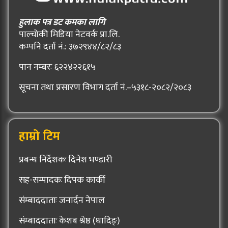
हुलाक पत्र डट कमका लागि
पाल्चोकी मिडिया नेटवर्क प्रा.लि.
कम्पनि दर्ता नं.: ३७२९४४/८२/८३
पान नम्बरः ६२२४२२६१५
सूचना तथा प्रसारण विभाग दर्ता नं.–५३१८-२०८२/२०८३
हाम्रो टिम
प्रबन्ध निर्देशकः दिनेश भण्डारी
सह-सम्पादकः दिपक कार्की
संम्बाददाताः जनार्दन नेपाल
संम्बाददाताः केशब श्रेष्ठ (धादिङ्)