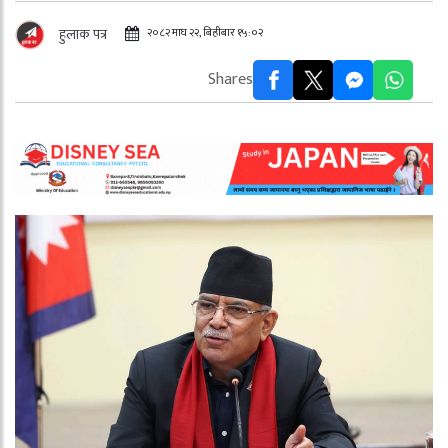
२०८२ माघ २२, बिहीबार १५:०२
हुलाक पत्र
Shares