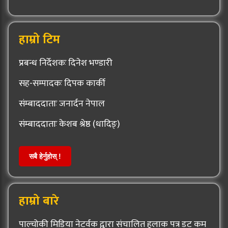
हाम्रो टिम
प्रबन्ध निर्देशकः दिनेश भण्डारी
सह-सम्पादकः दिपक कार्की
संम्बाददाताः जनार्दन नेपाल
संम्बाददाताः केशब श्रेष्ठ (धादिङ्)
सबै हेर्नुहोस् !
हाम्रो बारे
पाल्चोकी मिडिया नेटर्वक द्वारा संचालित हुलाक पत्र डट कम