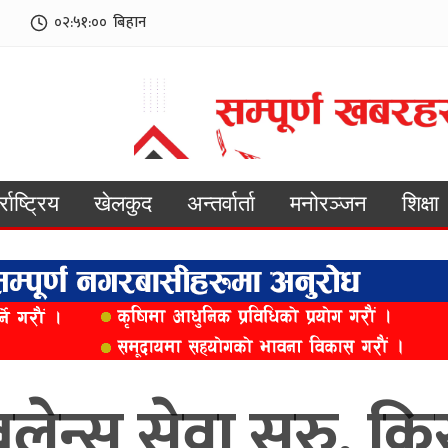
०२:५१:०२
बिहान
्राष्ट्रिय
खेलकुद
अन्तर्वार्ता
मनोरञ्जन
शिक्षा
्बुलेन्स सेवा सुरु, 