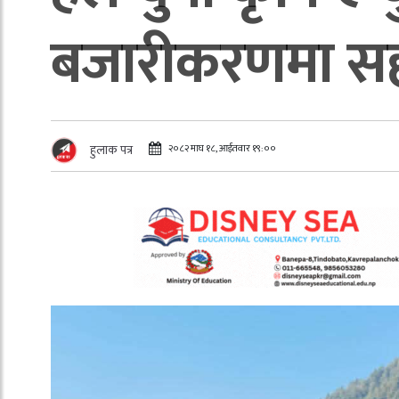
बजारीकरणमा स
२०८२ माघ १८, आईतवार १९:००
हुलाक पत्र