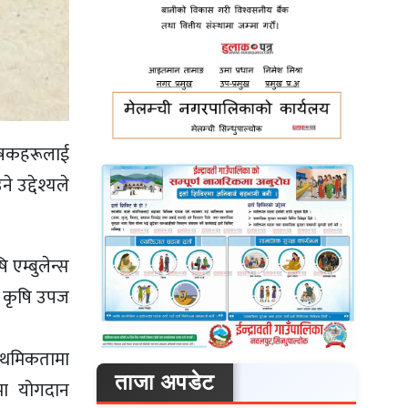
कृषकहरूलाई
 उद्देश्यले
 एम्बुलेन्स
म कृषि उपज
राथमिकतामा
ताजा अपडेट
मा योगदान