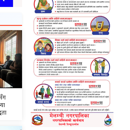
सँग
्या
्धता