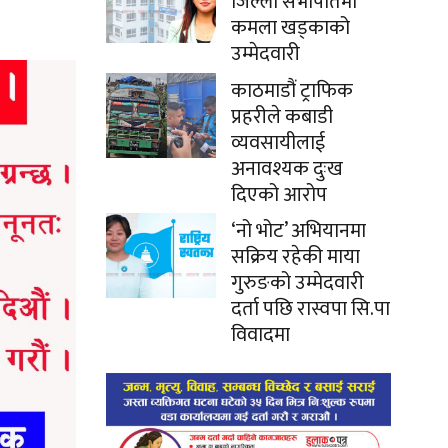
जिल्ला सभापतिमा
कमला खड्काको
उम्मेदवारी
काठमाडौं ट्राफिक
प्रहरीले कबाडी
व्यवसायीलाई
अनावश्यक दुःख
दिएको आरोप
‘नो भोट’ अभियानमा
सक्रिय रहेकी माया
गुरुङको उम्मेदवारी
दर्ता पछि रास्वपा सि.पा
विवादमा