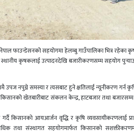
ट नेपाल फाउन्डेसनको सहयोगमा हेलम्बु गाउँपालिका भित्र रहेका 
 छ। स्थानीय कृषकलाई उत्पादनदेखि बजारीकरणसम्म सहयोग पुर्‍याउने
पज नपुग्ने समस्या र त्यसबाट हुने क्षतिलाई न्यूनीकरण गर्न कृषि
्फत किसानको खेतबारीबाट संकलन केन्द्र, हाटबजार तथा बजारसम्
्द्धन गर्दै किसानको आयआर्जन वृद्धि र कृषि व्यवसायीकरणलाई प्
ाविधिक तथा संस्थागत सहयोगमार्फत किसानको सशक्तीकरण