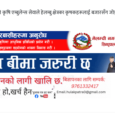
षि एम्बुलेन्स सेवाले हेलम्बु क्षेत्रका कृषकहरूलाई बजारसँग जोड