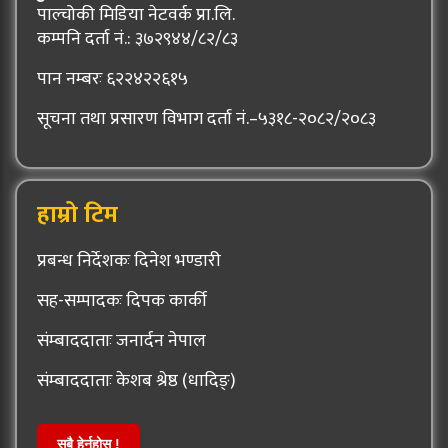
पाल्चोकी मिडिया नेटवर्क प्रा.लि.
कम्पनि दर्ता नं.: ३७२९४४/८२/८३
पान नम्बरः ६२२४२२६१५
सूचना तथा प्रसारण विभाग दर्ता नं.–५३१८-२०८२/२०८३
हाम्रो टिम
प्रबन्ध निर्देशकः दिनेश भण्डारी
सह-सम्पादकः दिपक कार्की
संम्बाददाताः जनार्दन नेपाल
संम्बाददाताः केशब श्रेष्ठ (धादिङ्)
सबै हेर्नुहोस् !