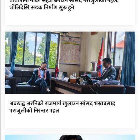
तातोपानी नाका सहज बनाउन सांसद पराजुलीको पहल,
भोलिदेखि सडक निर्माण सुरु हुने
अवरुद्ध अरनिको राजमार्ग खुलाउन सांसद भरतप्रसाद
पराजुलीको निरन्तर पहल