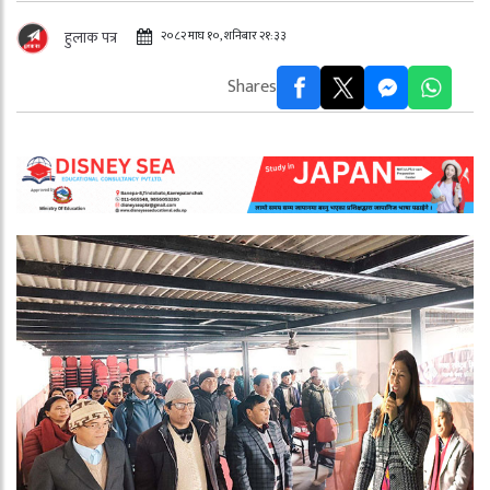
२०८२ माघ १०, शनिबार २१:३३
हुलाक पत्र
Shares