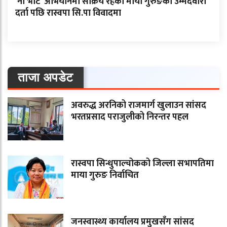
‘नो भोट’ अभियानमा सक्रिय रहेकी माया गुरुङको उम्मेदवारी
दर्ता पछि रास्वपा सि.पा विवादमा
ताजा अपडेट
अवरुद्ध अरनिको राजमार्ग खुलाउन सांसद
भरतप्रसाद पराजुलीको निरन्तर पहल
रास्वपा सिन्धुपाल्चोकको जिल्ला सभापतिमा
माया गुरुङ निर्वाचित
जनस्वास्थ्य कार्यालय प्रमुखसँग सांसद