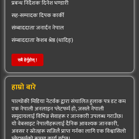
प्रबन्ध निर्देशकः दिनेश भण्डारी
सह-सम्पादकः दिपक कार्की
संम्बाददाताः जनार्दन नेपाल
संम्बाददाताः केशब श्रेष्ठ (धादिङ्)
सबै हेर्नुहोस् !
हाम्रो बारे
पाल्चोकी मिडिया नेटर्वक द्वारा संचालित हुलाक पत्र डट कम
एक नेपाली अनलाइन प्लेटफर्म हो, जसले नेपाली
समुदायलाई विभिन्न सेवाहरू र जानकारी उपलब्ध गराउँछ।
यो वेबसाइट नेपालीहरूलाई दैनिक आवश्यक जानकारी,
अवसर र स्रोतहरू सजिलै प्राप्त गर्नका लागि एक विश्वासिलो
प्लेटफर्मको रूपमा कार्य गर्दछ।