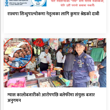
रास्वपा सिन्धुपाल्चोकमा नेतृत्वका लागि कुमार श्रेष्ठको दाबी
ग्यास कालोबजारीको आरोपपछि बलेफीमा संयुक्त बजार
अनुगमन