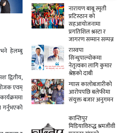
नारायण बाबू स्मृती
प्रटिस्ठान को
सहआयोजनामा
प्रगतिशिल श्रस्टा र
जागरण सम्मान सम्पन्न
रास्वपा
ने हेलम्बु
सिन्धुपाल्चोकमा
नेतृत्वका लागि कुमार
श्रेष्ठको दाबी
शः द्वितीय,
ग्यास कालोबजारीको
संयोजक एवम्
आरोपपछि बलेफीमा
ार्यक्रममा
संयुक्त बजार अनुगमन
 गर्नुभएको
कान्तिपुर
मिडियाविरुद्ध श्रमजीवी