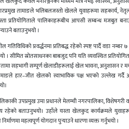
माङले खेलकुद केवल मनोरञ्जनको माध्यम मात्र नभई स्वास्थ्य, अनुश
नगरप्रमुख तामाङले भलिबलजस्तो खेलले युवाहरूमा सहकार्य, नेतृत्व
दै यस्ता प्रतियोगिताले पालिकाहरूबीच आपसी सम्बन्ध मजबुत बना
र्‍याउने बताउनुभयो ।
गतिविधिको प्रवर्द्धनमा प्रतिबद्ध रहेको स्पष्ट पार्दै वडा नम्बर 
गर्नुभयो । सीमित स्रोतसाधनका बाबजुद पनि यति व्यवस्थित प्रतियो
ामा सहभागी सम्पूर्ण खेलाडीहरूलाई खेल भावना, अनुशासन र मर
रमुख तामाङले हार–जीत खेलको स्वाभाविक पक्ष भएको उल्लेख गर्दै
भयो।
ालिकाकी उपप्रमुख उमा प्रधानले मेलम्ची नगरपालिका, विशेषगरी व
हनीय रहेको बताउनुभयो। उहाँले यस्ता खेलकुद कार्यक्रमले युवा
्माणमा महत्वपूर्ण योगदान पुर्‍याउने धारणा व्यक्त गर्नुभयो ।