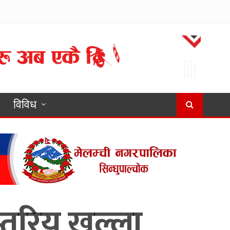
विविध
्तरिय खुल्ला