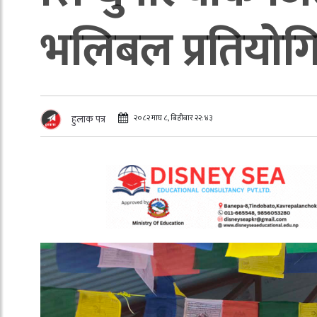
भलिबल प्रतियोग
२०८२ माघ ८, बिहीबार २२:४३
हुलाक पत्र