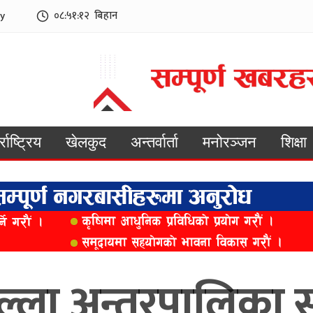
y
०८:५१:१४
बिहान
्राष्ट्रिय
खेलकुद
अन्तर्वार्ता
मनोरञ्जन
शिक्षा
ल्ला अन्तरपालिका स