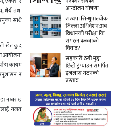
पत्रकार संघको
ासन, एकता र
आन्दोलन घोषणा
, धैर्य तथा
रास्वपा सिन्धुपाल्चोक
उनुका साथै
जिल्ला अधिवेशन:अब
विधानको परीक्षा कि
संगठन कब्जाको
७ ले खेलकुद
विवाद?
गिता आयोजना
सहकारी ठगी मुद्दा
्यादा कायम
छिटो टुंग्याउन समर्पित
इजलास गठनको
 अनुशासन र
प्रस्ताव
डा नम्बर ७
हरूलाई गलत