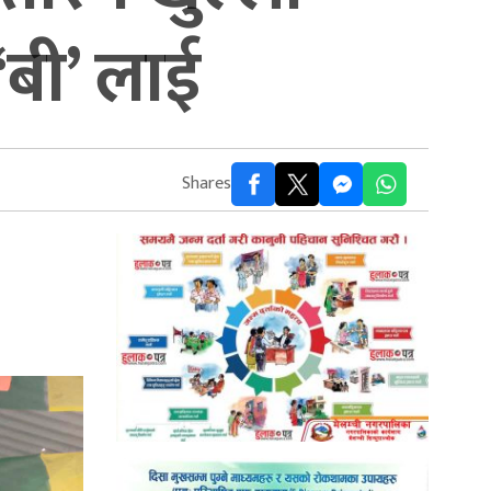
बी’ लाई
Shares