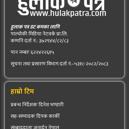
हुलाक पत्र डट कमका लागि
पाल्चोकी मिडिया नेटवर्क प्रा.लि.
कम्पनि दर्ता नं.: ३७२९४४/८२/८३
पान नम्बरः ६२२४२२६१५
सूचना तथा प्रसारण विभाग दर्ता नं.–५३१८-२०८२/२०८३
हाम्रो टिम
प्रबन्ध निर्देशकः दिनेश भण्डारी
सह-सम्पादकः दिपक कार्की
संम्बाददाताः जनार्दन नेपाल