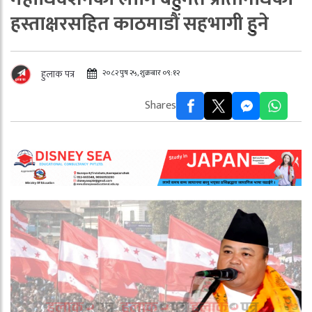
हस्ताक्षरसहित काठमाडौं सहभागी हुने
२०८२ पुष २५, शुक्रबार ०९:१२
हुलाक पत्र
Shares