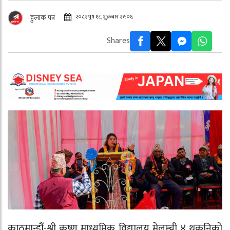
२०८२ पुष १८, शुक्रबार २१:०६
हुलाक पत्र
Shares
काठमान्डौं-श्री कृष्ण माध्यमिक विद्यालय मेलम्ची ४ थकनिको