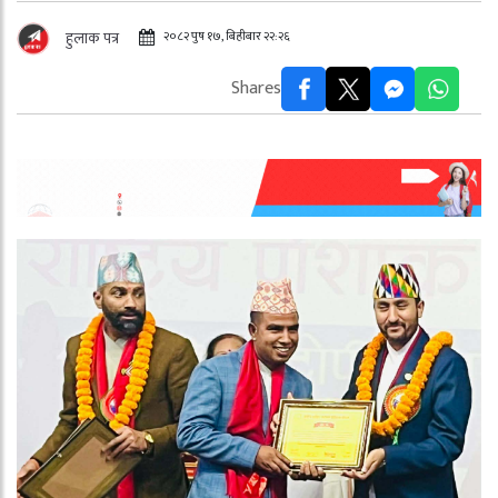
२०८२ पुष १७, बिहीबार २२:२६
हुलाक पत्र
Shares