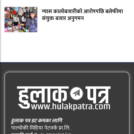
ग्यास कालोबजारीको आरोपपछि बलेफीमा
संयुक्त बजार अनुगमन
हुलाक पत्र डट कमका लागि
पाल्चोकी मिडिया नेटवर्क प्रा.लि.