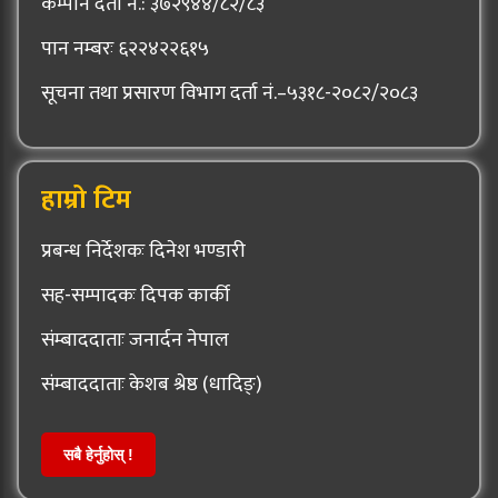
कम्पनि दर्ता नं.: ३७२९४४/८२/८३
पान नम्बरः ६२२४२२६१५
सूचना तथा प्रसारण विभाग दर्ता नं.–५३१८-२०८२/२०८३
हाम्रो टिम
प्रबन्ध निर्देशकः दिनेश भण्डारी
सह-सम्पादकः दिपक कार्की
संम्बाददाताः जनार्दन नेपाल
संम्बाददाताः केशब श्रेष्ठ (धादिङ्)
सबै हेर्नुहोस् !