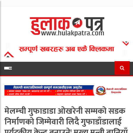
मेलम्ची गुफाडाडा ओखरेनी सम्मको सडक
निर्माणको जिम्मेवारी लिदै गुफाडाँडालाई
पर्यटकीय केन्द्र बनाउनेः मुख्य मन्त्री बानियाँ