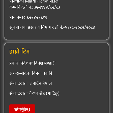
पाल्चोकी मिडिया नेटवर्क प्रा.लि.
कम्पनि दर्ता नं.: ३७२९४४/८२/८३
पान नम्बरः ६२२४२२६१५
सूचना तथा प्रसारण विभाग दर्ता नं.–५३१८-२०८२/२०८३
हाम्रो टिम
प्रबन्ध निर्देशकः दिनेश भण्डारी
सह-सम्पादकः दिपक कार्की
संम्बाददाताः जनार्दन नेपाल
संम्बाददाताः केशब श्रेष्ठ (धादिङ्)
सबै हेर्नुहोस् !