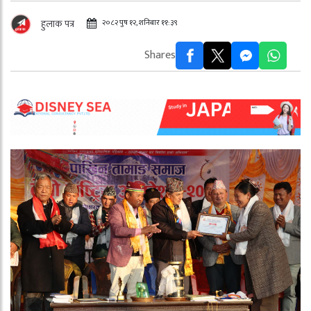
२०८२ पुष १२, शनिबार ११:३९
हुलाक पत्र
Shares