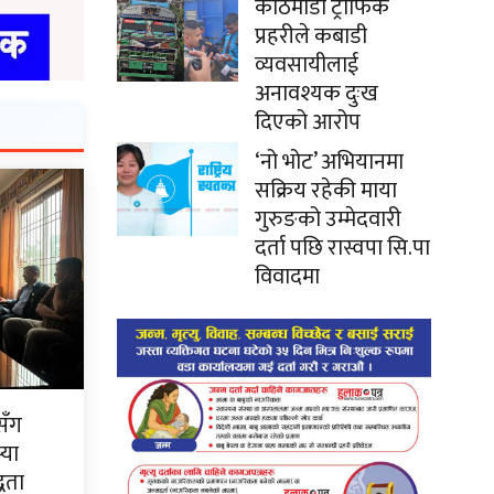
काठमाडौं ट्राफिक
प्रहरीले कबाडी
व्यवसायीलाई
अनावश्यक दुःख
दिएको आरोप
‘नो भोट’ अभियानमा
सक्रिय रहेकी माया
गुरुङको उम्मेदवारी
दर्ता पछि रास्वपा सि.पा
विवादमा
सँग
्या
्धता