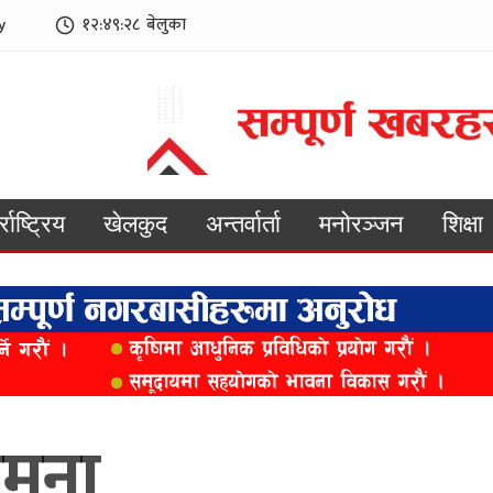
y
१२:४९:३०
बेलुका
्राष्ट्रिय
खेलकुद
अन्तर्वार्ता
मनोरञ्जन
शिक्षा
ामना