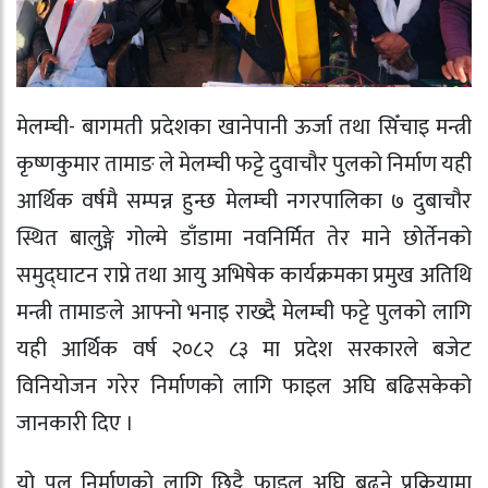
मेलम्ची- बागमती प्रदेशका खानेपानी ऊर्जा तथा सिँचाइ मन्त्री
कृष्णकुमार तामाङ ले मेलम्ची फट्टे दुवाचौर पुलको निर्माण यही
आर्थिक वर्षमै सम्पन्न हुन्छ मेलम्ची नगरपालिका ७ दुबाचौर
स्थित बालुङ्गे गोल्मे डाँडामा नवनिर्मित तेर माने छोर्तेनको
समुद्घाटन राप्ने तथा आयु अभिषेक कार्यक्रमका प्रमुख अतिथि
मन्त्री तामाङले आफ्नो भनाइ राख्दै मेलम्ची फट्टे पुलको लागि
यही आर्थिक वर्ष २०८२ ८३ मा प्रदेश सरकारले बजेट
विनियोजन गरेर निर्माणको लागि फाइल अघि बढिसकेको
जानकारी दिए ।
यो पुल निर्माणको लागि छिट्टै फाइल अघि बढ्ने प्रक्रियामा