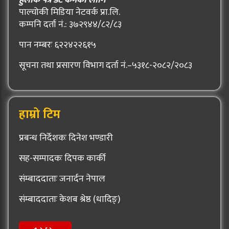
हुलाक पत्र डट कमका लागि
पाल्चोकी मिडिया नेटवर्क प्रा.लि.
कम्पनि दर्ता नं.: ३७२९४४/८२/८३
पान नम्बरः ६२२४२२६१५
सूचना तथा प्रसारण विभाग दर्ता नं.–५३१८-२०८२/२०८३
हाम्रो टिम
प्रबन्ध निर्देशकः दिनेश भण्डारी
सह-सम्पादकः दिपक कार्की
संम्बाददाताः जनार्दन नेपाल
संम्बाददाताः केशब श्रेष्ठ (धादिङ्)